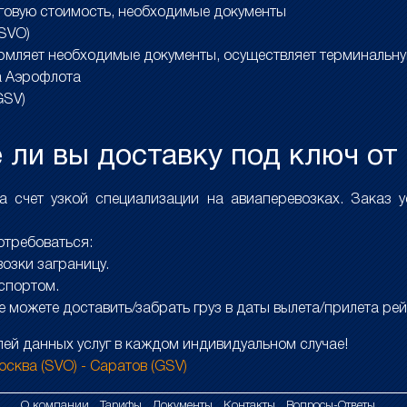
оговую стоимость, необходимые документы
(SVO)
рмляет необходимые документы, осуществляет терминальну
а Аэрофлота
GSV)
ли вы доставку под ключ от
счет узкой специализации на авиаперевозках. Заказ ус
отребоваться:
озки заграницу.
спортом.
не можете доставить/забрать груз в даты вылета/прилета рей
ей данных услуг в каждом индивидуальном случае!
осква (SVO) - Саратов (GSV)
О компании
Тарифы
Документы
Контакты
Вопросы-Ответы