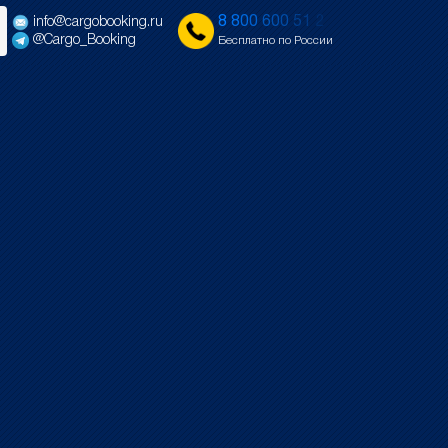
8
8
0
0
6
0
0
5
1
2
info@cargobooking.ru
@Cargo_Booking
Бесплатно по России