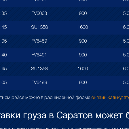
:40
FV6491
900
5.
:35
FV6063
900
5.
:45
SU1358
1600
6.
:05
FV6489
900
5.
:40
FV6491
900
5.
:45
SU1358
1600
6.
:05
FV6489
900
5.
ретном рейсе можно в расширенной форме
онлайн калькуля
авки груза в Саратов может б