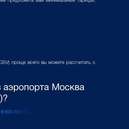
жем предложить вам минимальные тарифы,
GSV) проще всего вы можете рассчитать с
з аэропорта Москва
)?
у
8
8
0
0
6
0
0
5
1
2