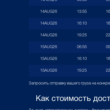
14AUG26
06:55
09
14AUG26
13:55
16
14AUG26
16:10
18
14AUG26
19:25
22
15AUG26
06:55
09
15AUG26
16:10
18
15AUG26
19:25
22
Запросить отправку вашего груза на конк
Как стоимость дост