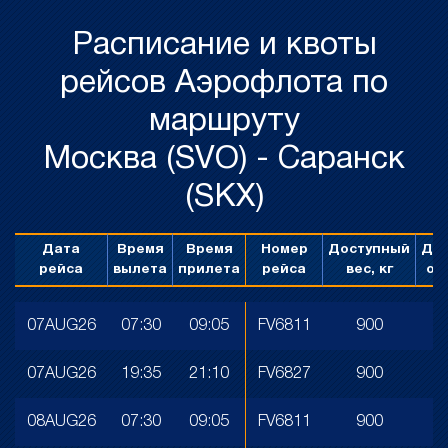
Расписание и квоты
рейсов Аэрофлота по
маршруту
Москва (SVO) - Саранск
(SKX)
Дата
Время
Время
Номер
Доступный
До
рейса
вылета
прилета
рейса
вес, кг
об
07AUG26
07:30
09:05
FV6811
900
07AUG26
19:35
21:10
FV6827
900
08AUG26
07:30
09:05
FV6811
900