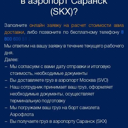
в аэропорт Саранск
(SKX)?
Заполните
онлайн заявку на расчет стоимости авиа
доставки
, либо позвоните по бесплатному телефону
8
8
0
0
6
0
0
5
1
2
Мы ответим на вашу заявку в течение текущего рабочего
дня.
Далее:
Мы согласуем с вами дату отправки и итоговую
стоимость, необходимые документы
Вы доставляете груз в аэропорт Москва (SVO)
Наш сотрудник принимает ваш груз, оформляет
необходимые документы, осуществляет
терминальную подготовку
Мы погружаем ваш груз на борт самолета
Аэрофлота
Вы получаете груз в аэропорту Саранск (SKX)