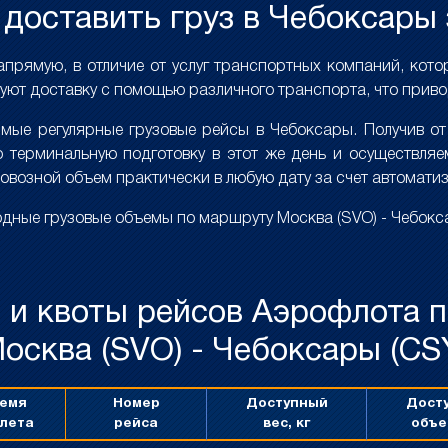
доставить груз в Чебоксары 
апрямую, в отличие от услуг транспортных компаний, кот
уют доставку с помощью различного транспорта, что приво
ые регулярные грузовые рейсы в Чебоксары. Получив от 
 терминальную подготовку в этот же день и осуществляе
овозной объем практически в любую дату за счет автомат
ные грузовые объемы по маршруту Москва (SVO) - Чебокса
 и квоты рейсов Аэрофлота 
осква (SVO) - Чебоксары (CS
емя
Номер
Доступный
Дост
лета
рейса
вес, кг
объе