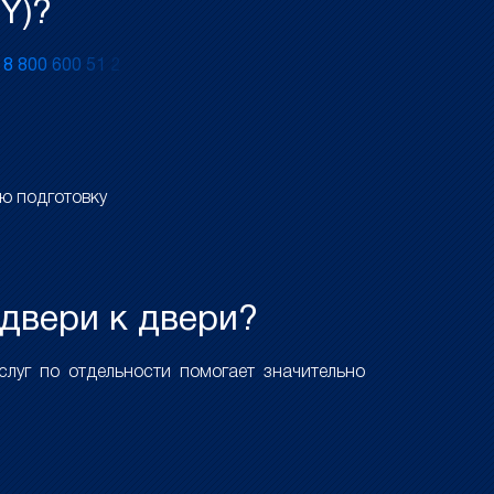
Y)?
у
8
8
0
0
6
0
0
5
1
2
ю подготовку
 двери к двери?
луг по отдельности помогает значительно