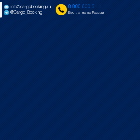
8
8
0
0
6
0
0
5
1
2
info@cargobooking.ru
@Cargo_Booking
Бесплатно по России