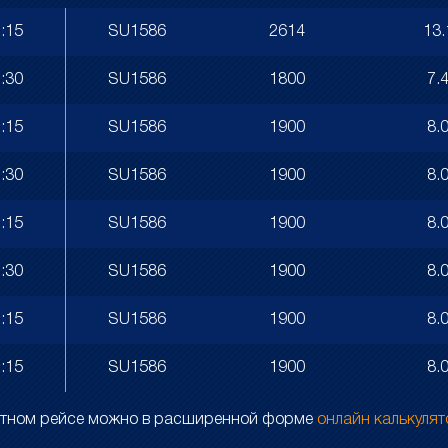
:15
SU1586
2614
13.
:30
SU1586
1800
7.
:15
SU1586
1900
8.
:30
SU1586
1900
8.
:15
SU1586
1900
8.
:30
SU1586
1900
8.
:15
SU1586
1900
8.
:15
SU1586
1900
8.
ретном рейсе можно в расширенной форме
онлайн калькуля