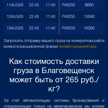
11AUG26
22:45
11:40
FV6255
8890
5
12AUG26
22:45
11:40
FV6255
15590
7
13AUG26
22:45
11:40
FV6255
16390
7
Запросить отправку вашего груза на конкретном рейсе
можно в расширенной форме
онлайн калькулятора
Как стоимость доставки
груза в Благовещенск
может быть от 265 руб./
кг?
За счет автоматизации системы бронирования и
специализации только на авиаперевозках мы можем