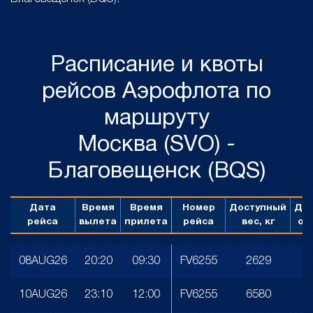
Расписание и квоты
рейсов Аэрофлота по
маршруту
Москва (SVO) -
Благовещенск (BQS)
Дата
Время
Время
Номер
Доступный
До
рейса
вылета
прилета
рейса
вес, кг
об
08AUG26
20:20
09:30
FV6255
2629
1
10AUG26
23:10
12:00
FV6255
6580
3