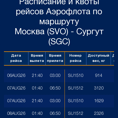
Расписание и квоты
рейсов Аэрофлота по
маршруту
Москва (SVO) - Сургут
(SGC)
Дата
Время
Время
Номер
Доступный
До
рейса
вылета
прилета
рейса
вес, кг
об
06AUG26
21:40
03:00
SU1510
914
07AUG26
01:40
06:50
SU1512
3120
07AUG26
21:40
03:00
SU1510
1629
08AUG26
01:40
06:50
SU1512
2326