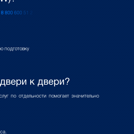
у
8
8
0
0
6
0
0
5
1
2
ю подготовку
 двери к двери?
луг по отдельности помогает значительно
са.