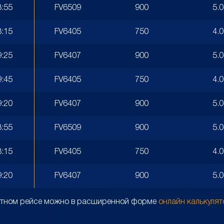
3:55
FV6509
900
5.
8:15
FV6405
750
4.
9:25
FV6407
900
5.
9:45
FV6405
750
4.
9:20
FV6407
900
5.
3:55
FV6509
900
5.
8:15
FV6405
750
4.
9:20
FV6407
900
5.
ретном рейсе можно в расширенной форме
онлайн калькуля