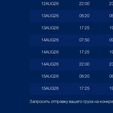
12AUG26
22:00
2
13AUG26
06:20
0
13AUG26
17:25
1
14AUG26
07:50
0
14AUG26
17:25
1
14AUG26
22:00
2
15AUG26
06:20
0
15AUG26
17:25
1
Запросить отправку вашего груза на конк