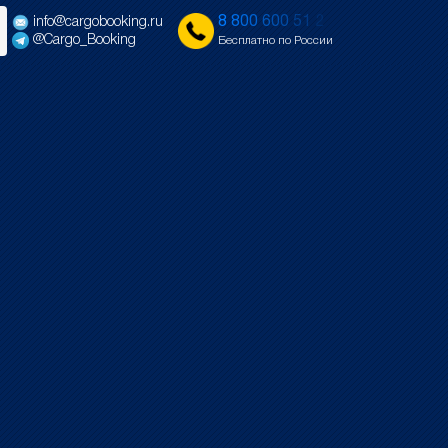
8
8
0
0
6
0
0
5
1
2
info@cargobooking.ru
@Cargo_Booking
Бесплатно по России