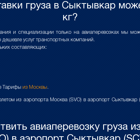
авки груза в Сыктывкар може
кг?
вания и специализации только на авиаперевозках мы мо
 дешевле услуг транспортных компаний.
льких составляющих:
ле Тарифы
из Москвы
.
летом из аэропорта Москва (SVO) в аэропорт Сыктывкар 
ствить авиаперевозку груза и
O) в аэропорт Сыктывкар (S