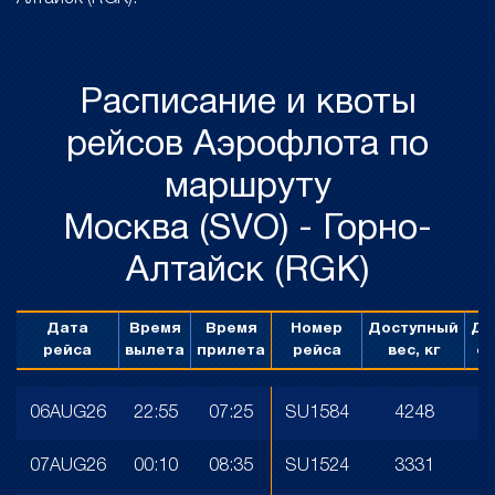
Расписание и квоты
рейсов Аэрофлота по
маршруту
Москва (SVO) - Горно-
Алтайск (RGK)
Дата
Время
Время
Номер
Доступный
До
рейса
вылета
прилета
рейса
вес, кг
об
06AUG26
22:55
07:25
SU1584
4248
07AUG26
00:10
08:35
SU1524
3331