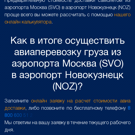
Предварительную стоимость доставки самолетом из
аэропорта Москва (SVO) в аэропорт Новокузнецк (NOZ)
проще всего вы можете рассчитать с помощью
нашего
онлайн калькулятора
.
Как в итоге осуществить
авиаперевозку груза из
аэропорта Москва (SVO)
в аэропорт Новокузнецк
(NOZ)?
Заполните
онлайн заявку на расчет стоимости авиа
доставки
, либо позвоните по бесплатному телефону
8
8
0
0
6
0
0
5
1
2
Мы ответим на вашу заявку в течение текущего рабочего
дня.