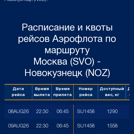
Расписание и квоты
рейсов Аэрофлота по
маршруту
Москва (SVO) -
Новокузнецк (NOZ)
Дата
Время
Время
Номер
Доступный
До
рейса
вылета
прилета
рейса
вес, кг
об
08AUG26
22:30
06:45
SU1458
1290
09AUG26
22:30
06:45
SU1458
1558