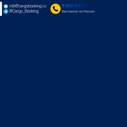
8
8
0
0
6
0
0
5
1
2
info@cargobooking.ru
@Cargo_Booking
Бесплатно по России