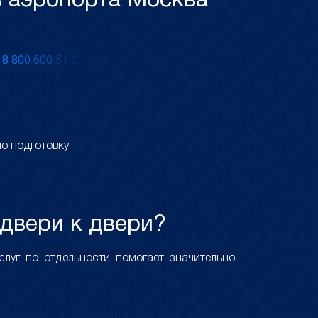
з аэропорта Москва
?
у
8
8
0
0
6
0
0
5
1
2
ю подготовку
 двери к двери?
луг по отдельности помогает значительно