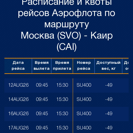
Расписание и квоты
рейсов Аэрофлота по
маршруту
Москва (SVO) - Каир
(CAI)
Дата
Время
Время
Номер
Доступный
Дос
рейса
вылета
прилета
рейса
вес, кг
объ
12AUG26
09:45
15:30
SU400
-49
0
14AUG26
09:45
15:30
SU400
-49
0
16AUG26
09:45
15:30
SU400
-49
0
17AUG26
09:45
15:30
SU400
-49
0