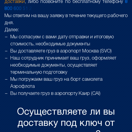
доставки
, либо позвоните по бесплатному телефону
8
8
0
0
6
0
0
5
1
2
Мы ответим на вашу заявку в течение текущего рабочего
дня.
Далее:
Мы согласуем с вами дату отправки и итоговую
стоимость, необходимые документы
Вы доставляете груз в аэропорт Москва (SVO)
Наш сотрудник принимает ваш груз, оформляет
необходимые документы, осуществляет
терминальную подготовку
Мы погружаем ваш груз на борт самолета
Аэрофлота
Вы получаете груз в аэропорту Каир (CAI)
Осуществляете ли вы
доставку под ключ от